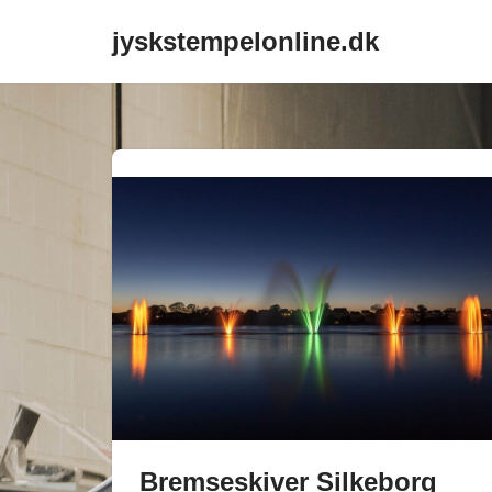
jyskstempelonline.dk
Spring
til
indhold
Bremseskiver Silkeborg