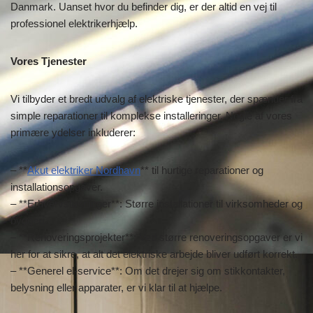
Danmark. Uanset hvor du befinder dig, er der altid en vej til
professionel elektrikerhjælp.
Vores Tjenester
Vi tilbyder et bredt udvalg af elektriske tjenester, der spænder fra
simple reparationer til komplekse installeringer. Nogle af vores
primære ydelser inkluderer:
– **
Akut elektriker Nordhavn
** til hurtige reparationer og
installationsopgaver.
– **Erhvervsløsninger**: Større installationer til virksomheder og
byggeri.
– **Renoveringsprojekter**: Ved større renoveringsopgaver er vi
her for at sikre, at alt det elektriske arbejde bliver udført korrekt.
– **Generel el-service**: Om det drejer sig om stikkontakter,
belysning eller apparater, er vi klar til at hjælpe.