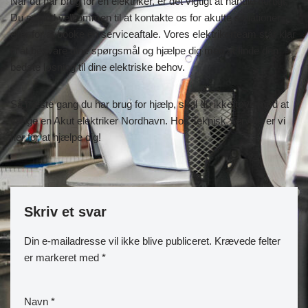
Når du har brug for en elektriker, er det vigtigt at handle hurtigt.
Du er altid velkommen til at kontakte os for akutte situationer
eller for at booke en serviceaftale. Vores elektrikerteam står klar
til at besvare dine spørgsmål og hjælpe dig med at finde den
bedste løsning til dine elektriske behov.
Så næste gang du har brug for hjælp, skal du ikke tøve med at
vælge en Akut elektriker Nordhavn. Hos Teknisk Service er vi
her for at hjælpe dig!
Skriv et svar
Din e-mailadresse vil ikke blive publiceret.
Krævede felter
er markeret med
*
Navn
*