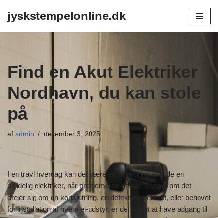
jyskstempelonline.dk
Spring
til
indhold
Find en Akut Elektriker
Nordhavn, du kan stole
på
af
admin
december 3, 2025
I en travl hverdag kan det være en udfordring at finde en
pålidelig elektriker, når problemerne opstår. Uanset om det
drejer sig om en kortslutning, en defekt stikkontakt, eller behovet
for installation af nyere el-udstyr, er det vigtigt at have adgang til