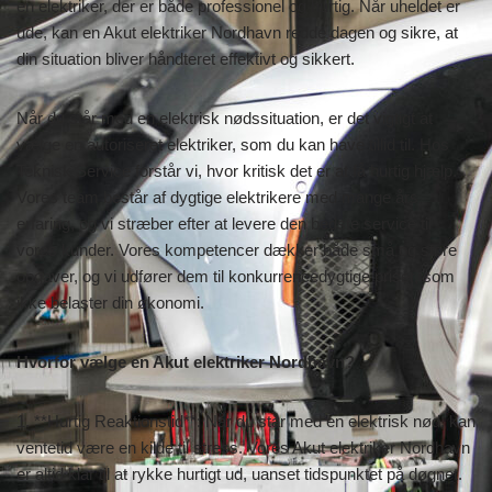
en elektriker, der er både professionel og hurtig. Når uheldet er
ude, kan en Akut elektriker Nordhavn redde dagen og sikre, at
din situation bliver håndteret effektivt og sikkert.
Når du står med en elektrisk nødssituation, er det vigtigt at
vælge en autoriseret elektriker, som du kan have tillid til. Hos
Teknisk Service forstår vi, hvor kritisk det er at få hurtig hjælp.
Vores team består af dygtige elektrikere med mange års
erfaring, og vi stræber efter at levere den bedste service til
vores kunder. Vores kompetencer dækker både små og store
opgaver, og vi udfører dem til konkurrencedygtige priser, som
ikke belaster din økonomi.
Hvorfor vælge en Akut elektriker Nordhavn?
1. **Hurtig Reaktionstid**: Når du står med en elektrisk nød, kan
ventetid være en kilde til stress. Vores Akut elektriker Nordhavn
er altid klar til at rykke hurtigt ud, uanset tidspunktet på døgnet.