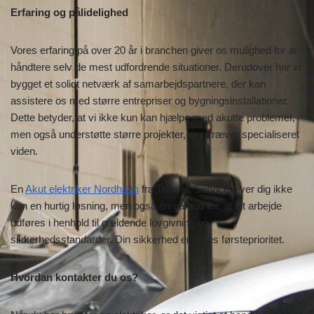
Erfaring og pålidelighed
Vores erfaring på over 20 år i branchen giver os mulighed for at
håndtere selv de mest udfordrende situationer. Derudover har vi
bygget et solidt netværk af samarbejdspartnere, der kan
assistere os med større entrepriser og bygningsinstallationer.
Dette betyder, at vi ikke kun kan hjælpe med akutte problemer,
men også understøtte større projekter, der kræver specialiseret
viden.
En
Akut elektriker Nordhavn
fra Teknisk Service giver dig ikke
kun en hurtig løsning, men også en garanti for, at alt arbejde
udføres i henhold til gældende lovgivning og
sikkerhedsstandarder. Din sikkerhed er vores førsteprioritet.
Hvordan kontakter du os?