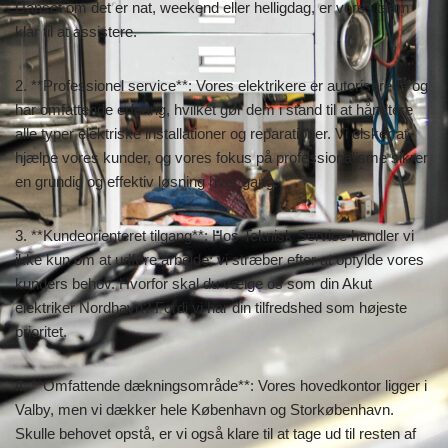
Uanset om det er nat, weekend eller helligdag, er vores team
klar til at assistere.
2. **Professionel service**: Vores elektrikere er autoriserede og
har omfattende erfaring, hvilket gør dem i stand til at håndtere
alle typer elektriske installationer og reparationer. Vi elsker at
hjælpe vores kunder, og vores fokus på professionalisme sikrer
en grundig og effektiv løsning hver gang.
3. **Kundeorienteret tilgang**: Hos Teknisk Service handler vi
ikke kun om at udføre arbejde; vi stræber efter at opfylde vores
kunders behov. Hvorfor skal du vælge os som din Akut
elektriker Nordhavn? Fordi vi har din tilfredshed som højeste
prioritet.
4. **Omfattende dækningsområde**: Vores hovedkontor ligger i
Valby, men vi dækker hele København og Storkøbenhavn.
Skulle behovet opstå, er vi også klare til at tage ud til resten af