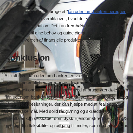
Til sidst er det vigtigt at bruge et “
lån uden om banken beregner
”
værktøj for at få et overblik over, hvad der ville fungere bedst for
din specifikke situation. Det kan fremhæve de alternativer, der
bedst passer til dine behov og guide dig gennem en ellers
kompleks verden af finansielle produkter.
Konklusion
Alt i alt giver lån uden om banken en værdifuld
finansieringsmulighed for mange, der ønsker at navigere uden
om de traditionelle bankinstitutioner. Ved at bruge værktøjer som
“lån uden om banken beregner” kan du træffe mere pålidelige og
informerede beslutninger, der kan hjælpe med at realisere dine
økonomiske mål. Med solid rådgivning og skræddersyede
låneaftaler kan selskaber som Jysk Ejendomskreditselskab A/S
give dig den fleksibilitet og adgang til midler, som du har brug for.