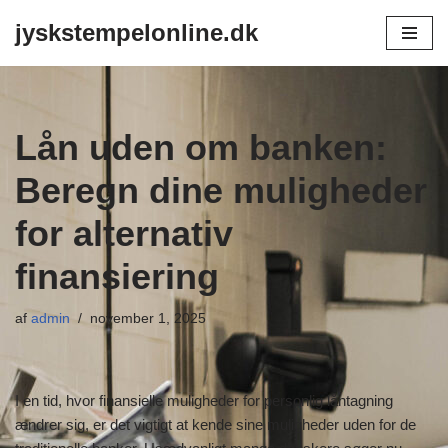
jyskstempelonline.dk
Spring
til
indhold
Lån uden om banken:
Beregn dine muligheder
for alternativ
finansiering
af
admin
november 1, 2025
I en tid, hvor finansielle muligheder for personlig låntagning
ændrer sig, er det vigtigt at kende sine muligheder uden for de