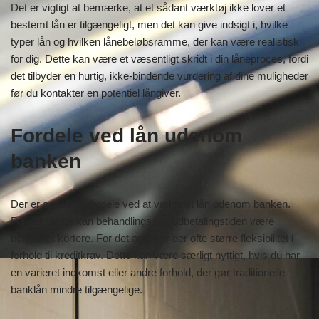
Det er vigtigt at bemærke, at et sådant værktøj ikke lover et
bestemt lån er tilgængeligt, men det kan give indsigt i, hvilke
typer lån og hvilken lånebeløbsramme, der kan være realistisk
for dig. Dette kan være et væsentligt skridt i din låneproces, fordi
det tilbyder en hurtig, ikke-bindende vurdering af dine muligheder
før du kontakter en potentiel långiver.
Fordele ved lån udenom
banken
Der er adskillige fordele ved at vælge et lån udenom banken.
For det første kan behandlings- og udbetalingstiden være
betydeligt kortere. For det andet er der ofte større fleksibilitet i
forhold til kreditkrav. Dette kan være særligt nyttigt, hvis du har
en varieret indkomst eller andre forhold, der gør traditionelle
banklån mindre tilgængelige.