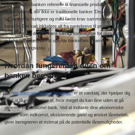
Lån uden om banken refererer til finansielle produkter, der ydes
af institutioner, der ikke er traditionelle banker. Disse lån kan
typisk opnås hurtigere og med færre krav sammenlignet med
banklån. Det kan inkludere alt fra pantebreve til private
låneaftaler, og de kan være særligt fordelagtige for dem, som
måske har svært ved at opfylde bankernes stramme
kreditvurderingskrav.
Hvordan fungerer lån uden om
banken beregner?
En “
lån uden om banken beregner
” er et værktøj, der hjælper dig
med at få en indikation af, hvor meget du kan låne uden at gå
gennem en traditionel bank. Ved at indtaste dine økonomiske
detaljer som indkomst, eksisterende gæld og ønsket lånebeløb,
giver beregneren et estimat på de potentielle lånemuligheder.